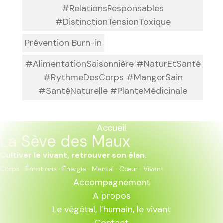
#RelationsResponsables
#DistinctionTensionToxique
Prévention Burn-in
#AlimentationSaisonnière #NaturEtSanté
#RythmeDesCorps #MangerSain
#SantéNaturelle #PlanteMédicinale
Accueil
La Sève des Maux
Cultiver le vivant, retrouver son élan.
Corps · Émotions · Énergie · Mental · Cœur · Vivant
Accompagnement
A propos
Le végétal, l’humain, le vivant
Contact