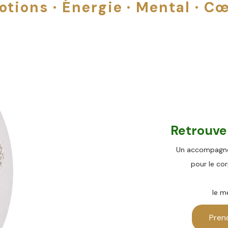
otions · Énergie · Mental · Cœ
Retrouv
Un accompagnem
pour le co
le m
Pren