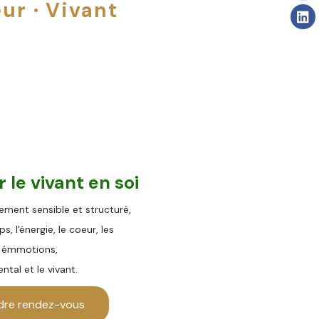
ur · Vivant
er
le vivant en s
oi
ent sensible et structuré,
rps,
l'énergie,
le coeur, les
émmotions,
ental et le vivant.
dre rendez-vous