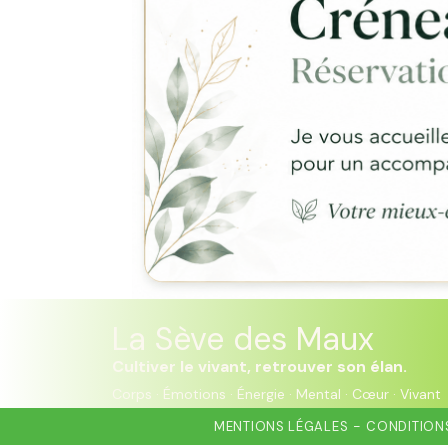
La Sève des Maux
Cultiver le vivant, retrouver son élan.
Corps · Émotions · Énergie · Mental · Cœur · Vivant
MENTIONS LÉGALES
CONDITIONS