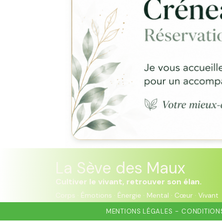
La Sève des Maux
Cultiver le vivant, retrouver son élan.
Corps · Émotions · Énergie · Mental · Cœur · Vivant
MENTIONS LÉGALES
CONDITIONS