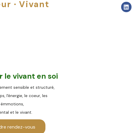
ur · Vivant
er
le vivant en s
oi
ent sensible et structuré,
rps,
l'énergie,
le coeur, les
émmotions,
ental et le vivant.
dre rendez-vous