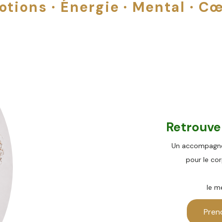
otions · Énergie · Mental · Cœ
Retrouv
Un accompagnem
pour le co
le m
Pren