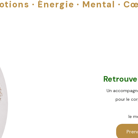
otions · Énergie · Mental · Cœ
Retrouv
Un accompagnem
pour le co
le m
Pren