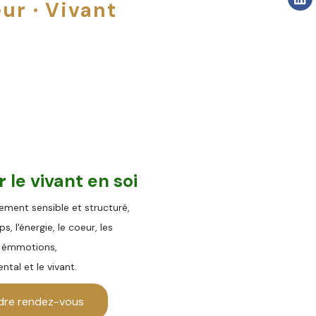
ur · Vivant
er
le vivant en s
oi
ent sensible et structuré,
rps,
l'énergie,
le coeur, les
émmotions,
ental et le vivant.
dre rendez-vous